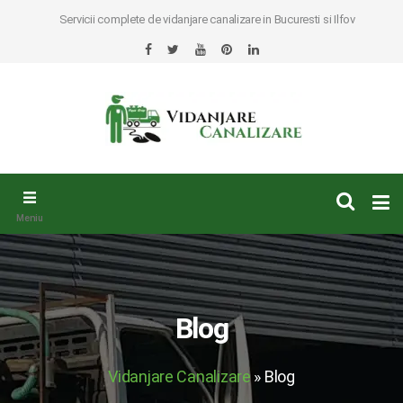
×
Servicii complete de vidanjare canalizare in Bucuresti si Ilfov
Vidanjare
Canalizare
Meniu
Blog
Vidanjare Canalizare
» Blog